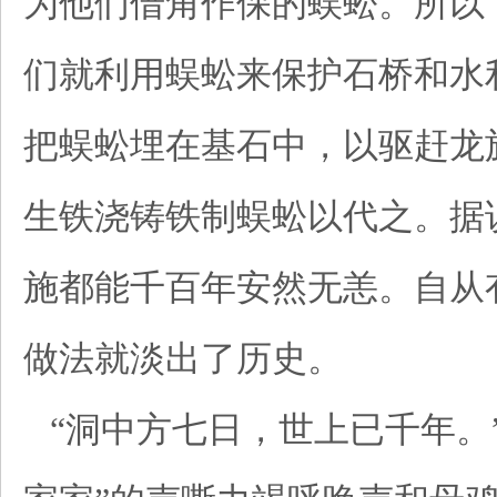
为他们借角作保的蜈蚣。所以
们就利用蜈蚣来保护石桥和水
把蜈蚣埋在基石中，以驱赶龙
生铁浇铸铁制蜈蚣以代之。据
施都能千百年安然无恙。自从
做法就淡出了历史。
“洞中方七日，世上已千年。