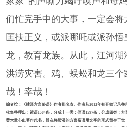
家家”的声嘶力竭呼唤声和母鸡
们忙完手中的大事，一定会将
匡扶正义，或派哪吒或派孙悟
龙，教育龙族。从此，江河湖
洪涝灾害。鸡、蜈蚣和龙三个
哉！幸哉！
编者按：《绩溪方言俗语》作者邵名农。作者从
2012
年初开始记录整
收集整理出：谚语
1584
条，分成十一类；俚语
1597
条，分成四类；方
费大量心血著作此书，旨在将绩溪的方言俗语用文字的形式留存于世