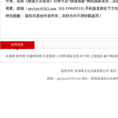
中来。现将《绩溪方言俗语》分章节在“绩溪视窗”网站独家发布，
视窗。邮箱：
zgwjxsc@163.com
QQ:1106892231;
手机版直接在下方
特别提醒：
版权归原创作者所有，未经允许不得转载盗用！
友情链接
央视网
新华网
安徽财经网
百度新闻
人民网
国际在线
东方网
上海热线
扬子晚报
版权所有 清凉峰文化传媒有限公司 电话: 189563
邮箱：zgwjxsc@163.com 地址：绩溪县城适之